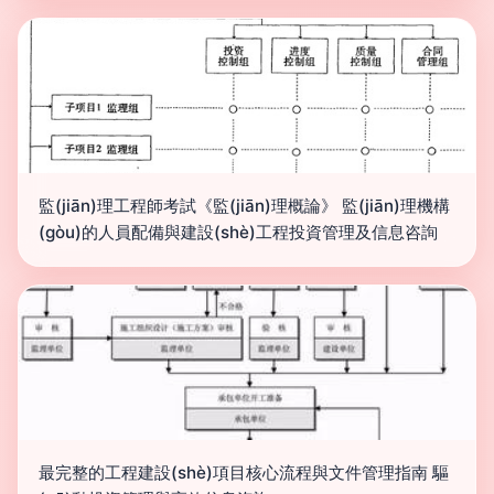
監(jiān)理工程師考試《監(jiān)理概論》 監(jiān)理機構
(gòu)的人員配備與建設(shè)工程投資管理及信息咨詢
最完整的工程建設(shè)項目核心流程與文件管理指南 驅